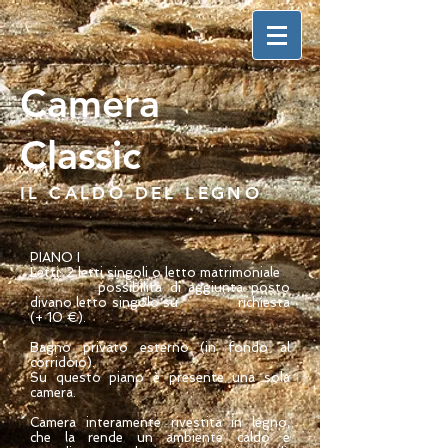
Camera
Classic
IL CALDO DEL LEGNO
PIANO I
Letti: 2 letti singoli o letto matrimoniale
possibilità di aggiunta posto
divano letto singolo su richiesta
(+ 10 €).
Bagno privato esterno (in fondo al
corridoio).
Su questo piano è presente una sola
camera.
Camera interamente rivestita in legno,
che la rende un ambiente caldo e